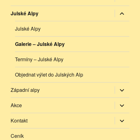
podřazen
položky
Zobrazit
Julské Alpy
podřazen
položky
Julské Alpy
Galerie – Julské Alpy
Termíny – Julské Alpy
Objednat výlet do Julských Alp
Zobrazit
Západní alpy
podřazen
položky
Zobrazit
Akce
podřazen
položky
Zobrazit
Kontakt
podřazen
položky
Ceník