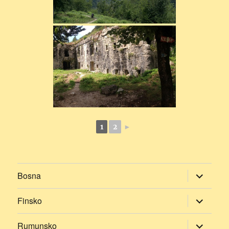
1
2
►
Zobrazit
Bosna
podřazen
položky
Zobrazit
Finsko
podřazen
položky
Zobrazit
Rumunsko